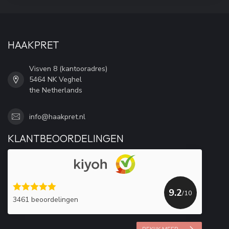
HAAKPRET
Visven 8 (kantooradres)
5464 NK Veghel
the Netherlands
info@haakpret.nl
KLANTBEOORDELINGEN
9.2
/10
3461 beoordelingen