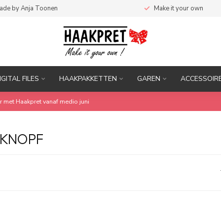
ade by Anja Toonen
Make it your own
IGITAL FILES
HAAKPAKKETTEN
GAREN
ACCESSOIR
r met Haakpret vanaf medio juni
ZKNOPF