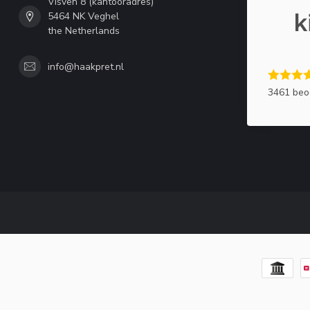
Visven 8 (kantooradres)
5464 NK Veghel
the Netherlands
info@haakpret.nl
3461 beo