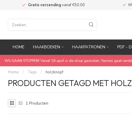
n
Gratis verzending
vanaf €50,00
M
HOME
HAAKBOEKEN
HAAKPATRONEN
PDF - D
WIJ GAAN STOPPEN! Vanaf 18 april is de shop gesloten. Yarnies gaat verde
Home
/
Tags
/
holzknopf
PRODUCTEN GETAGD MET HOL
1
Producten