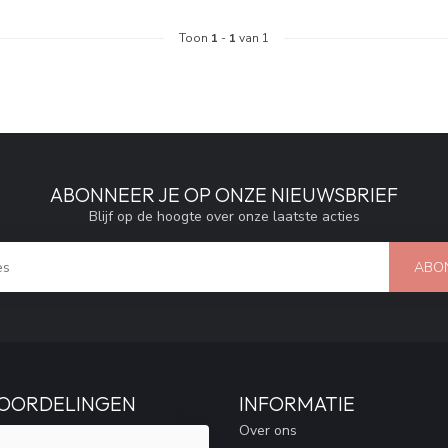
Toon
1
-
1
van 1
ABONNEER JE OP ONZE NIEUWSBRIEF
Blijf op de hoogte over onze laatste acties
ABO
OORDELINGEN
INFORMATIE
Over ons