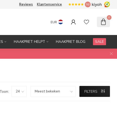
Reviews
Klantenservice
9.2
0
EUR
ES
HAAKPRET HELPT
HAAKPRET BLOG
SALE
Toon:
FILTERS