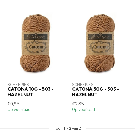
SCHEEPJES
SCHEEPJES
CATONA 10G - 503 -
CATONA 50G - 503 -
HAZELNUT
HAZELNUT
€0,95
€2,85
Op voorraad
Op voorraad
Toon
1
-
2
van 2