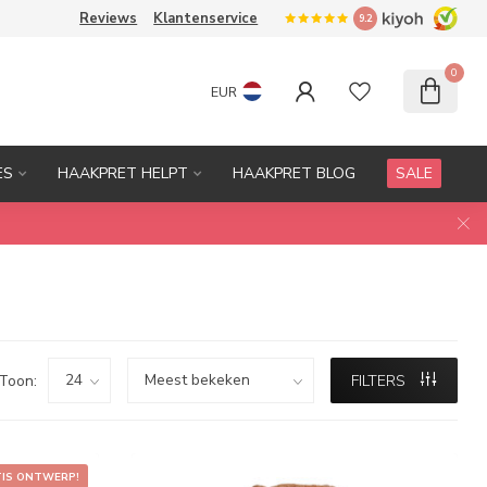
Reviews
Klantenservice
9.2
0
EUR
ES
HAAKPRET HELPT
HAAKPRET BLOG
SALE
Toon:
FILTERS
TIS ONTWERP!