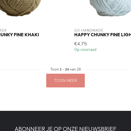
ADE
GO HANDMADE
UNKY FINE KHAKI
HAPPY CHUNKY FINE LIG
€4,75
Op voorraad
Toon
1
-
24
van 26
TOON MEER
ABONNEER JE OP ONZE NIEUWSBRIEF