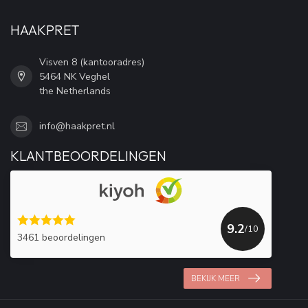
HAAKPRET
Visven 8 (kantooradres)
5464 NK Veghel
the Netherlands
info@haakpret.nl
KLANTBEOORDELINGEN
9.2
/10
3461 beoordelingen
BEKIJK MEER