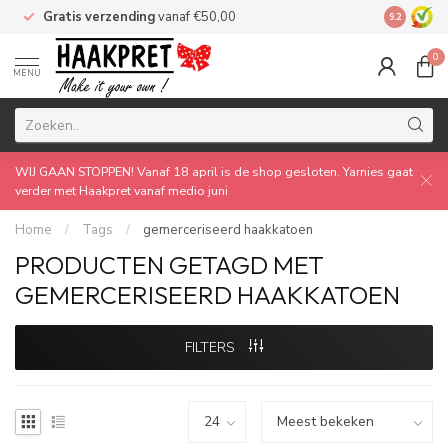
Gratis verzending
vanaf €50,00
Made by 
9.2
0
MENU
WIJ GAAN STOPPEN! Vanaf 18 april is de shop gesloten. Yarnies gaat
verder met Haakpret vanaf medio juni
Home
/
Tags
/
gemerceriseerd haakkatoen
PRODUCTEN GETAGD MET
GEMERCERISEERD HAAKKATOEN
FILTERS