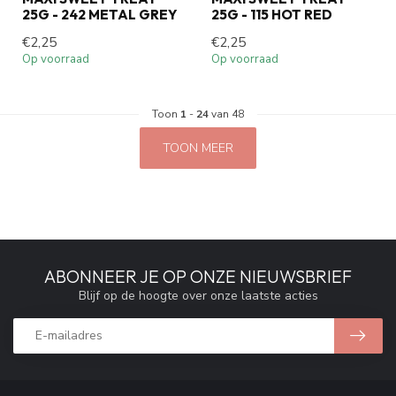
25G - 242 METAL GREY
25G - 115 HOT RED
€2,25
€2,25
Op voorraad
Op voorraad
Toon
1
-
24
van 48
TOON MEER
ABONNEER JE OP ONZE NIEUWSBRIEF
Blijf op de hoogte over onze laatste acties