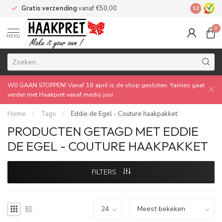
Gratis verzending
vanaf €50,00
Made by 
9.2
0
MENU
WIJ GAAN STOPPEN! Vanaf 18 april is de shop gesloten. Yarnies gaat
verder met Haakpret vanaf medio juni
Home
/
Tags
/
Eddie de Egel - Couture haakpakket
PRODUCTEN GETAGD MET EDDIE
DE EGEL - COUTURE HAAKPAKKET
FILTERS