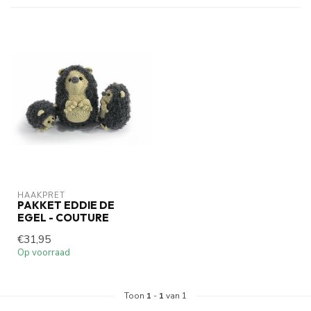
HAAKPRET
PAKKET EDDIE DE
EGEL - COUTURE
€31,95
Op voorraad
Toon
1
-
1
van 1