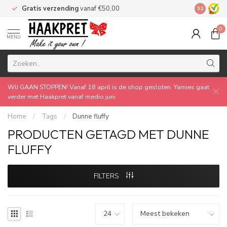
Gratis verzending
vanaf €50,00
Made by 
9.2
0
MENU
WIJ GAAN STOPPEN! Vanaf 18 april is de shop gesloten. Yarnies gaat
verder met Haakpret vanaf medio juni
Home
/
Tags
/
Dunne fluffy
PRODUCTEN GETAGD MET DUNNE
FLUFFY
FILTERS