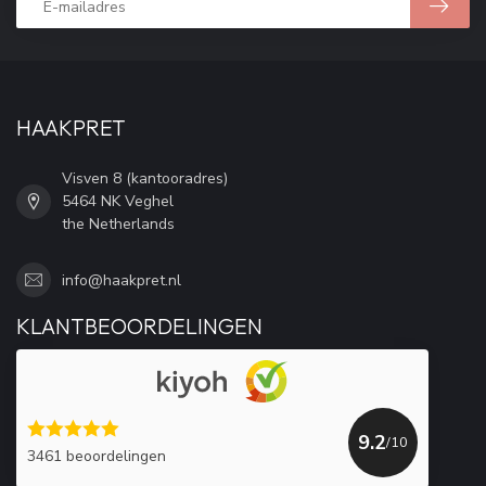
HAAKPRET
Visven 8 (kantooradres)
5464 NK Veghel
the Netherlands
info@haakpret.nl
KLANTBEOORDELINGEN
9.2
/10
3461 beoordelingen