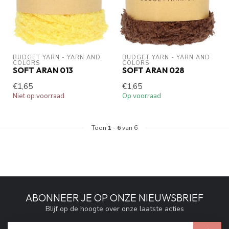
BUDGET YARN - YARN AND 
BUDGET YARN - YARN AND 
COLORS
COLORS
SOFT ARAN 013
SOFT ARAN 028
€1,65
€1,65
Niet op voorraad
Op voorraad
Toon
1
-
6
van 6
ABONNEER JE OP ONZE NIEUWSBRIEF
Blijf op de hoogte over onze laatste acties