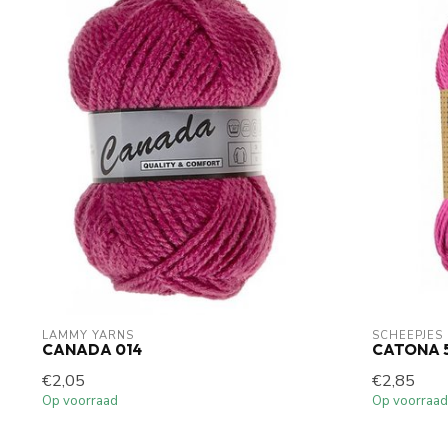
LAMMY YARNS
SCHEEPJES
CANADA 014
CATONA 5
€2,05
€2,85
Op voorraad
Op voorraad