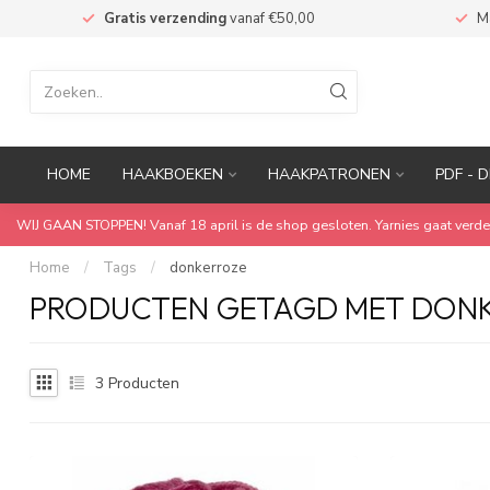
n
Gratis verzending
vanaf €50,00
M
HOME
HAAKBOEKEN
HAAKPATRONEN
PDF - D
WIJ GAAN STOPPEN! Vanaf 18 april is de shop gesloten. Yarnies gaat verde
Home
/
Tags
/
donkerroze
PRODUCTEN GETAGD MET DON
3
Producten