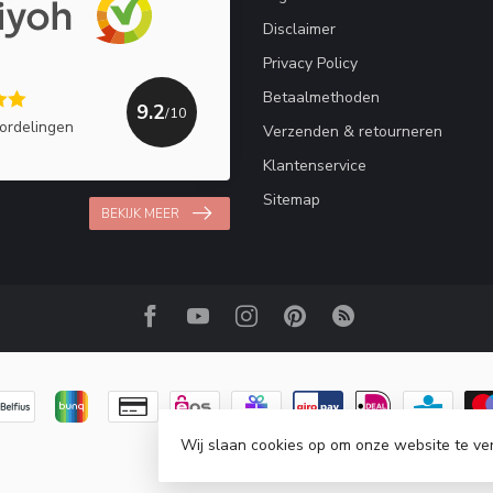
Disclaimer
Privacy Policy
Betaalmethoden
9.2
/10
ordelingen
Verzenden & retourneren
Klantenservice
Sitemap
BEKIJK MEER
Wij slaan cookies op om onze website te ve
© Copyright 2026 Haakpret