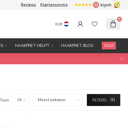
Reviews
Klantenservice
9.2
0
EUR
ES
HAAKPRET HELPT
HAAKPRET BLOG
SALE
Toon:
FILTERS