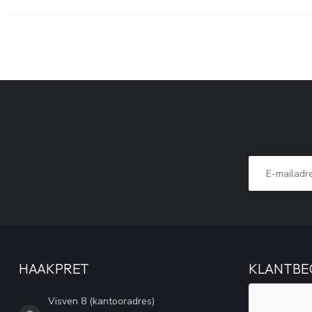
HAAKPRET
KLANTBE
Visven 8 (kantooradres)