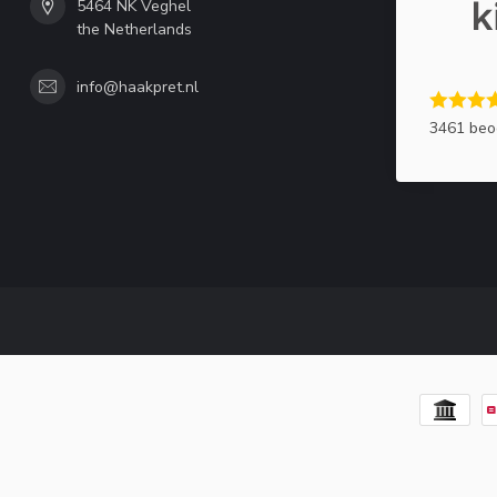
5464 NK Veghel
the Netherlands
info@haakpret.nl
3461 beo