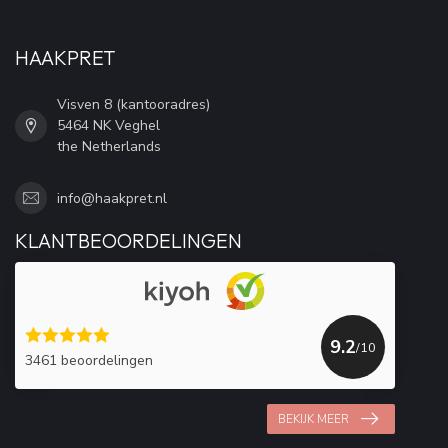
HAAKPRET
Visven 8 (kantooradres)
5464 NK Veghel
the Netherlands
info@haakpret.nl
KLANTBEOORDELINGEN
9.2
/10
3461 beoordelingen
BEKIJK MEER