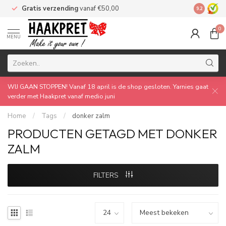
Gratis verzending
vanaf €50,00
Made by 
9.2
0
MENU
WIJ GAAN STOPPEN! Vanaf 18 april is de shop gesloten. Yarnies gaat
verder met Haakpret vanaf medio juni
Home
/
Tags
/
donker zalm
PRODUCTEN GETAGD MET DONKER
ZALM
FILTERS