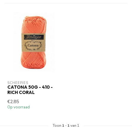
SCHEEPJES
CATONA 50G - 410 -
RICH CORAL
€2,85
Op voorraad
Toon
1
-
1
van 1