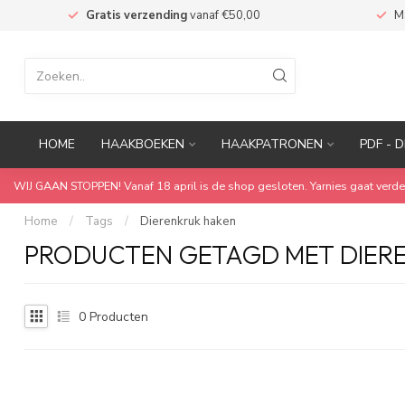
n
Gratis verzending
vanaf €50,00
M
HOME
HAAKBOEKEN
HAAKPATRONEN
PDF - D
WIJ GAAN STOPPEN! Vanaf 18 april is de shop gesloten. Yarnies gaat verde
Home
/
Tags
/
Dierenkruk haken
PRODUCTEN GETAGD MET DIER
0
Producten