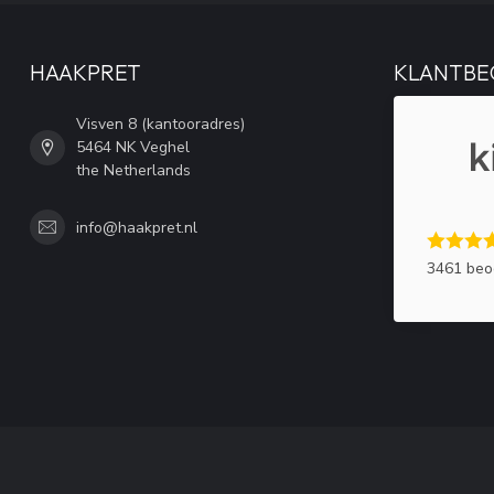
HAAKPRET
KLANTBE
Visven 8 (kantooradres)
5464 NK Veghel
the Netherlands
info@haakpret.nl
3461 beo