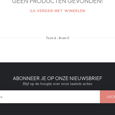
GEEN PRODUCTEN GEVONDEN!
GA VERDER MET WINKELEN
Toon
1
-
0
van 0
ABONNEER JE OP ONZE NIEUWSBRIEF
Blijf op de hoogte over onze laatste acties
ABO