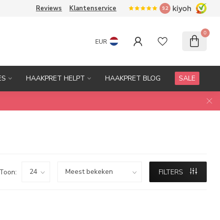
Reviews
Klantenservice
9.2
0
EUR
ES
HAAKPRET HELPT
HAAKPRET BLOG
SALE
Toon:
FILTERS