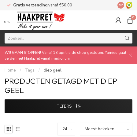
Gratis verzending
vanaf €50,00
Made by 
9.2
0
MENU
WIJ GAAN STOPPEN! Vanaf 18 april is de shop gesloten. Yarnies gaat
verder met Haakpret vanaf medio juni
Home
/
Tags
/
diep geel
PRODUCTEN GETAGD MET DIEP
GEEL
FILTERS