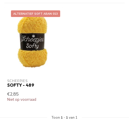
ALTERNATIEF SOFT ARAN 013
SCHEEPJES
SOFTY - 489
€2,85
Niet op voorraad
Toon
1
-
1
van 1