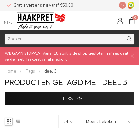
Gratis verzending
vanaf €50,00
Made by 
9.2
0
MENU
WIJ GAAN STOPPEN! Vanaf 18 april is de shop gesloten. Yarnies gaat
verder met Haakpret vanaf medio juni
Home
/
Tags
/
deel 3
PRODUCTEN GETAGD MET DEEL 3
FILTERS