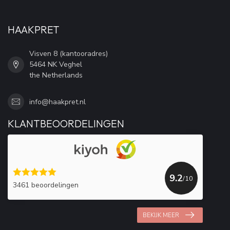
HAAKPRET
Visven 8 (kantooradres)
5464 NK Veghel
the Netherlands
info@haakpret.nl
KLANTBEOORDELINGEN
9.2
/10
3461 beoordelingen
BEKIJK MEER