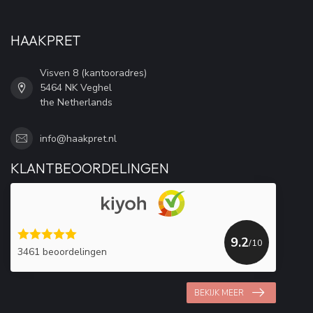
HAAKPRET
Visven 8 (kantooradres)
5464 NK Veghel
the Netherlands
info@haakpret.nl
KLANTBEOORDELINGEN
9.2
/10
3461 beoordelingen
BEKIJK MEER