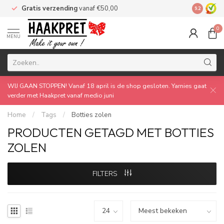
Gratis verzending
vanaf €50,00
Made by 
9.2
0
MENU
WIJ GAAN STOPPEN! Vanaf 18 april is de shop gesloten. Yarnies gaat
verder met Haakpret vanaf medio juni
Home
/
Tags
/
Botties zolen
PRODUCTEN GETAGD MET BOTTIES
ZOLEN
FILTERS