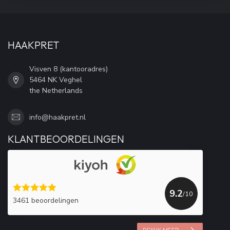
HAAKPRET
Visven 8 (kantooradres)
5464 NK Veghel
the Netherlands
info@haakpret.nl
KLANTBEOORDELINGEN
9.2
/10
3461 beoordelingen