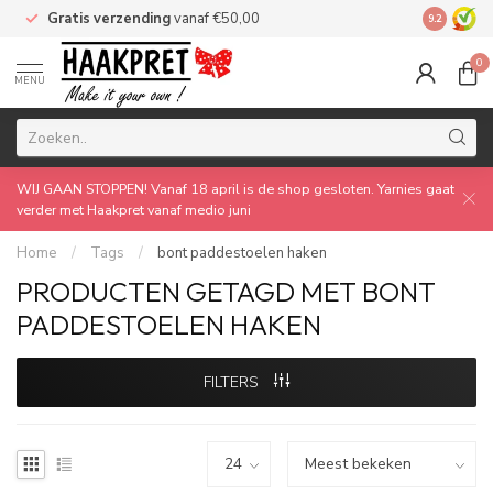
Gratis verzending
vanaf €50,00
Made by 
9.2
0
MENU
WIJ GAAN STOPPEN! Vanaf 18 april is de shop gesloten. Yarnies gaat
verder met Haakpret vanaf medio juni
Home
/
Tags
/
bont paddestoelen haken
PRODUCTEN GETAGD MET BONT
PADDESTOELEN HAKEN
FILTERS