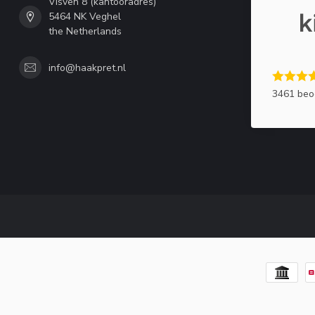
Visven 8 (kantooradres)
5464 NK Veghel
the Netherlands
info@haakpret.nl
3461 beo