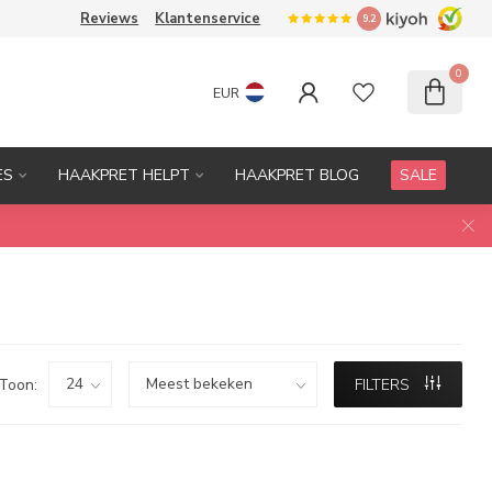
Reviews
Klantenservice
9.2
0
EUR
ES
HAAKPRET HELPT
HAAKPRET BLOG
SALE
Toon:
FILTERS