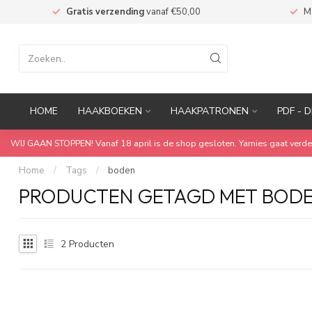
n
Gratis verzending
vanaf €50,00
M
HOME
HAAKBOEKEN
HAAKPATRONEN
PDF - D
WIJ GAAN STOPPEN! Vanaf 18 april is de shop gesloten. Yarnies gaat verde
Home
/
Tags
/
boden
PRODUCTEN GETAGD MET BOD
2
Producten