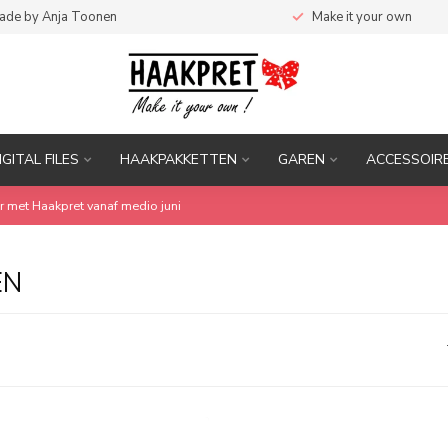
ade by Anja Toonen
Make it your own
IGITAL FILES
HAAKPAKKETTEN
GAREN
ACCESSOIR
r met Haakpret vanaf medio juni
EN