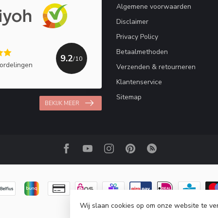
Algemene voorwaarden
Disclaimer
Privacy Policy
Betaalmethoden
9.2
/10
ordelingen
Verzenden & retourneren
Klantenservice
Sitemap
BEKIJK MEER
Wij slaan cookies op om onze website te ve
© Copyright 2026 Haakpret