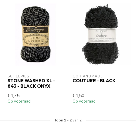
SCHEEPJES
GO HANDMADE
STONE WASHED XL -
COUTURE - BLACK
843 - BLACK ONYX
€4,75
€4,50
Op voorraad
Op voorraad
Toon
1
-
2
van 2