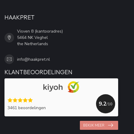
HAAKPRET
Visven 8 (kantooradres)
5464 NK Veghel
the Netherlands
info@haakpret.nl
KLANTBEOORDELINGEN
9.2
/10
3461 beoordelingen
BEKIJK MEER