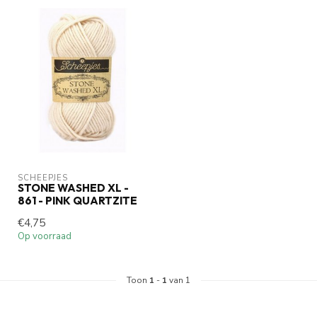
SCHEEPJES
STONE WASHED XL -
861 - PINK QUARTZITE
€4,75
Op voorraad
Toon
1
-
1
van 1