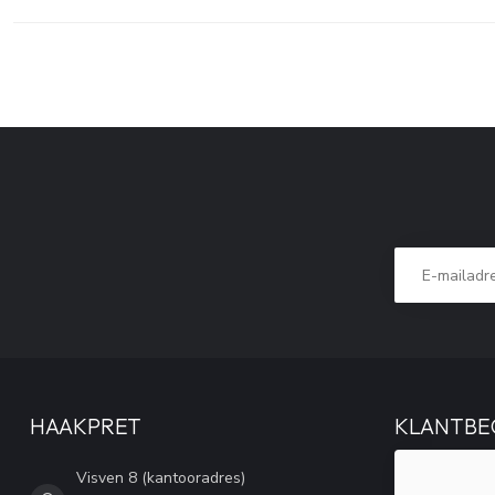
HAAKPRET
KLANTBE
Visven 8 (kantooradres)