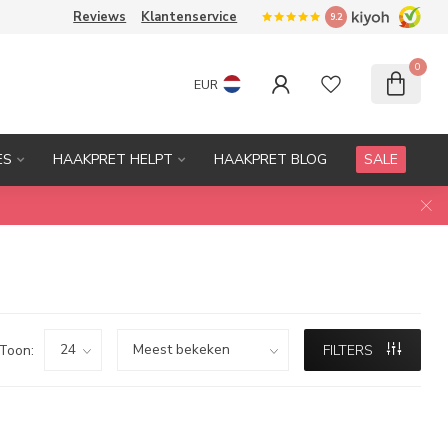
Reviews
Klantenservice
9.2
0
EUR
ES
HAAKPRET HELPT
HAAKPRET BLOG
SALE
Toon:
FILTERS