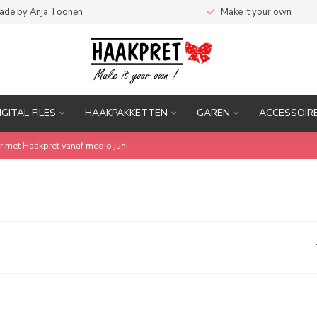
ade by Anja Toonen
Make it your own
IGITAL FILES
HAAKPAKKETTEN
GAREN
ACCESSOIR
r met Haakpret vanaf medio juni