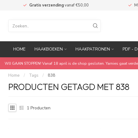
n
Gratis verzending
vanaf €50,00
M
HOME
HAAKBOEKEN
HAAKPATRONEN
PDF - D
WIJ GAAN STOPPEN! Vanaf 18 april is de shop gesloten. Yarnies gaat verde
Home
/
Tags
/
838
PRODUCTEN GETAGD MET 838
1
Producten