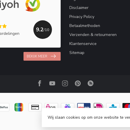
Disclaimer
Privacy Policy
Betaalmethoden
9.2
/10
ordelingen
Verzenden & retourneren
Klantenservice
Sitemap
BEKIJK MEER
Wij slaan cookies op om onze website te ve
© Copyright 2026 Haakpret