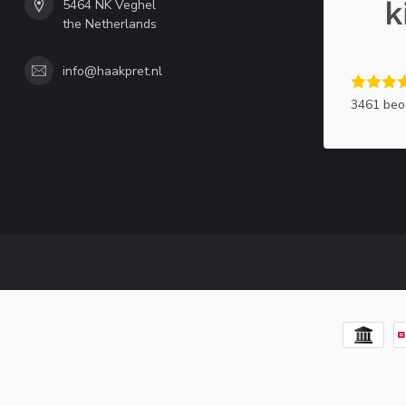
5464 NK Veghel
the Netherlands
info@haakpret.nl
3461 beo