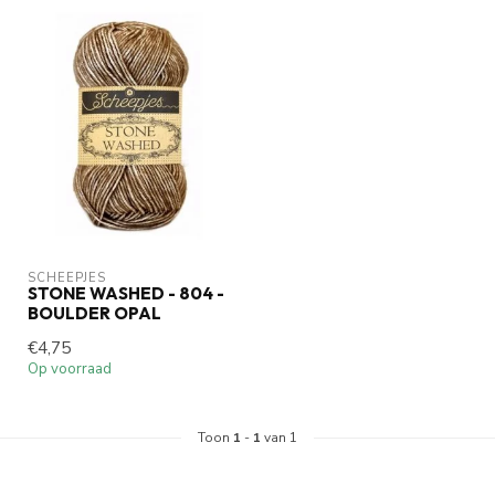
SCHEEPJES
STONE WASHED - 804 -
BOULDER OPAL
€4,75
Op voorraad
Toon
1
-
1
van 1