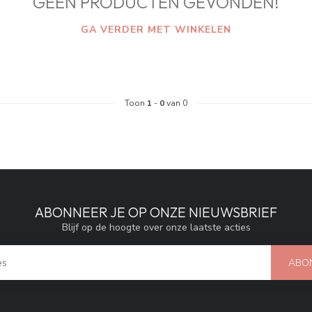
GEEN PRODUCTEN GEVONDEN!
GA VERDER MET WINKELEN
Toon
1
-
0
van 0
ABONNEER JE OP ONZE NIEUWSBRIEF
Blijf op de hoogte over onze laatste acties
ABO