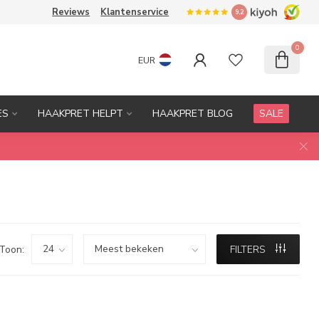
Reviews
Klantenservice
9.2
0
EUR
ES
HAAKPRET HELPT
HAAKPRET BLOG
SALE
Toon:
FILTERS