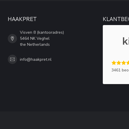
HAAKPRET
KLANTBE
Visven 8 (kantooradres)
5464 NK Veghel
the Netherlands
info@haakpret.nl
3461 beo