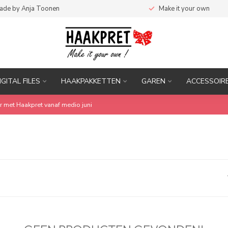
ade by Anja Toonen
Make it your own
IGITAL FILES
HAAKPAKKETTEN
GAREN
ACCESSOIR
r met Haakpret vanaf medio juni