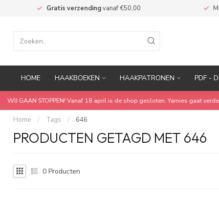
n
Gratis verzending
vanaf €50,00
M
HOME
HAAKBOEKEN
HAAKPATRONEN
PDF - D
WIJ GAAN STOPPEN! Vanaf 18 april is de shop gesloten. Yarnies gaat verde
Home
/
Tags
/
646
PRODUCTEN GETAGD MET 646
0
Producten