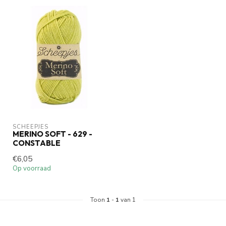
SCHEEPJES
MERINO SOFT - 629 -
CONSTABLE
€6,05
Op voorraad
Toon
1
-
1
van 1