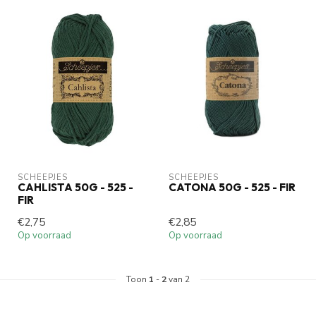
SCHEEPJES
SCHEEPJES
CAHLISTA 50G - 525 -
CATONA 50G - 525 - FIR
FIR
€2,75
€2,85
Op voorraad
Op voorraad
Toon
1
-
2
van 2