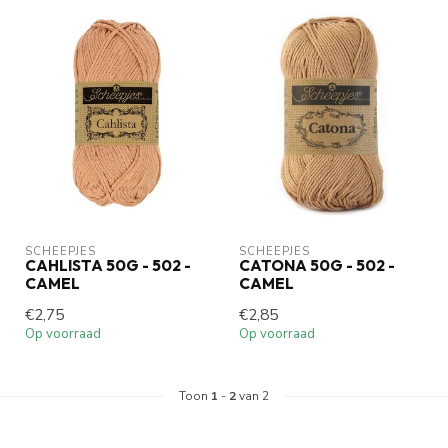
SCHEEPJES
SCHEEPJES
CAHLISTA 50G - 502 -
CATONA 50G - 502 -
CAMEL
CAMEL
€2,75
€2,85
Op voorraad
Op voorraad
Toon
1
-
2
van 2