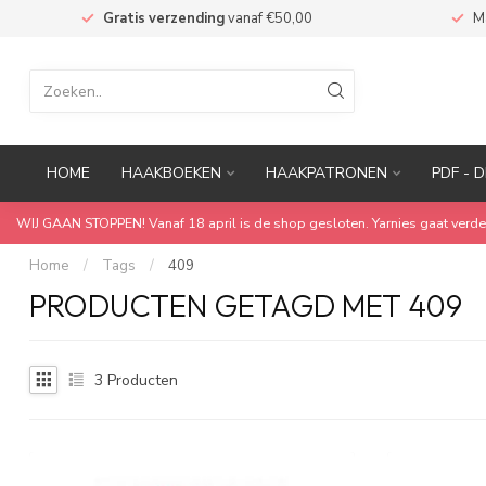
n
Gratis verzending
vanaf €50,00
M
HOME
HAAKBOEKEN
HAAKPATRONEN
PDF - D
WIJ GAAN STOPPEN! Vanaf 18 april is de shop gesloten. Yarnies gaat verde
Home
/
Tags
/
409
PRODUCTEN GETAGD MET 409
3
Producten