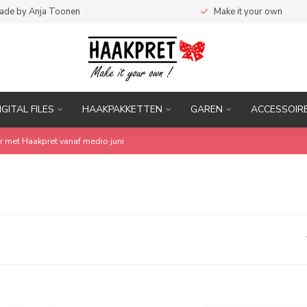
ade by Anja Toonen
Make it your own
IGITAL FILES
HAAKPAKKETTEN
GAREN
ACCESSOIR
r met Haakpret vanaf medio juni