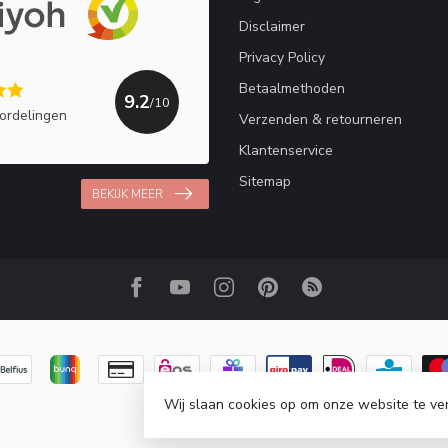
Disclaimer
Privacy Policy
Betaalmethoden
9.2
/10
ordelingen
Verzenden & retourneren
Klantenservice
Sitemap
BEKIJK MEER
Wij slaan cookies op om onze website te ve
© Copyright 2026 Haakpret