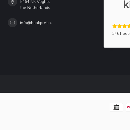
5464 NK Veghel
the Netherlands
info@haakpret.nl
3461 beo