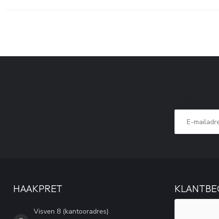
HAAKPRET
KLANTBE
Visven 8 (kantooradres)