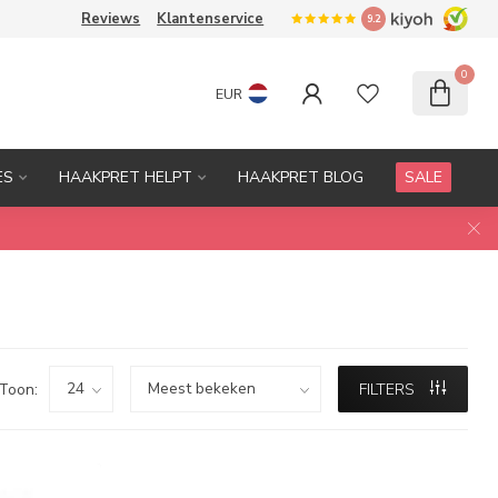
Reviews
Klantenservice
9.2
0
EUR
ES
HAAKPRET HELPT
HAAKPRET BLOG
SALE
Toon:
FILTERS