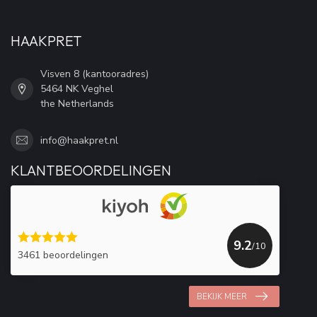
HAAKPRET
Visven 8 (kantooradres)
5464 NK Veghel
the Netherlands
info@haakpret.nl
KLANTBEOORDELINGEN
9.2
/10
3461 beoordelingen
BEKIJK MEER