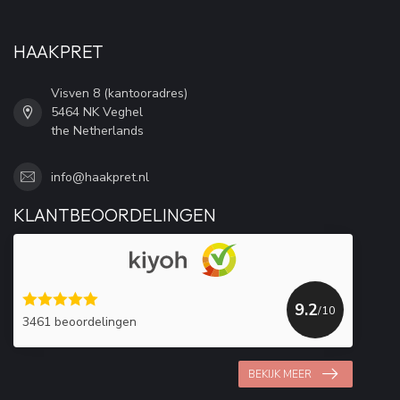
HAAKPRET
Visven 8 (kantooradres)
5464 NK Veghel
the Netherlands
info@haakpret.nl
KLANTBEOORDELINGEN
9.2
/10
3461 beoordelingen
BEKIJK MEER