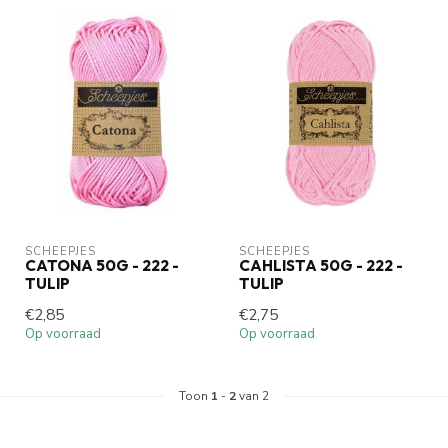
SCHEEPJES
SCHEEPJES
CATONA 50G - 222 -
CAHLISTA 50G - 222 -
TULIP
TULIP
€2,85
€2,75
Op voorraad
Op voorraad
Toon
1
-
2
van 2