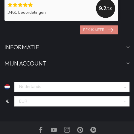
9.2
/10
3461 beoordelingen
BEKIJK MEER
INFORMATIE
MIJN ACCOUNT
€