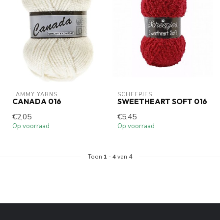
LAMMY YARNS
SCHEEPJES
CANADA 016
SWEETHEART SOFT 016
€2,05
€5,45
Op voorraad
Op voorraad
Toon
1
-
4
van 4