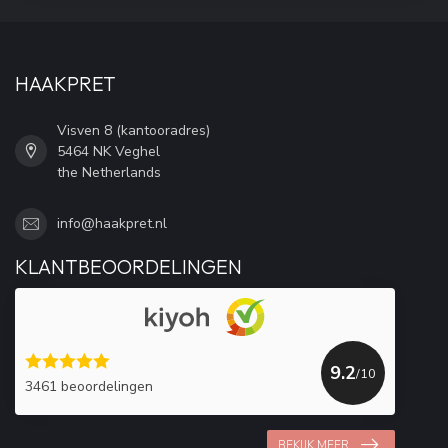
HAAKPRET
Visven 8 (kantooradres)
5464 NK Veghel
the Netherlands
info@haakpret.nl
KLANTBEOORDELINGEN
9.2
/10
3461 beoordelingen
BEKIJK MEER