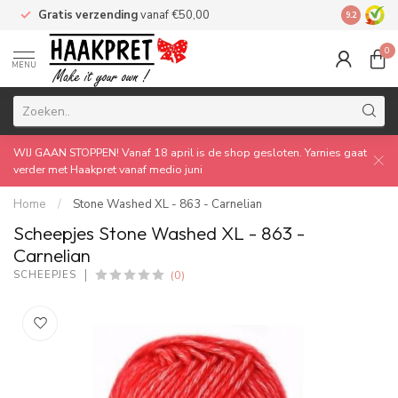
Gratis verzending
vanaf €50,00
Made by 
9.2
0
MENU
WIJ GAAN STOPPEN! Vanaf 18 april is de shop gesloten. Yarnies gaat
verder met Haakpret vanaf medio juni
Home
/
Stone Washed XL - 863 - Carnelian
Scheepjes Stone Washed XL - 863 -
Carnelian
(0)
SCHEEPJES