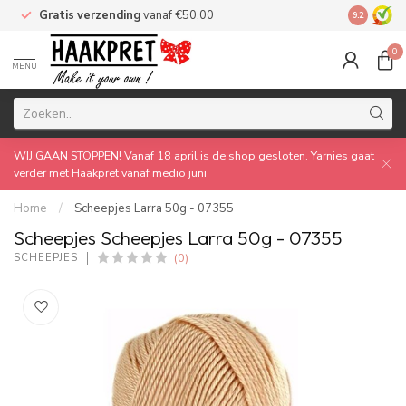
Gratis verzending
vanaf €50,00
Made by 
9.2
0
MENU
WIJ GAAN STOPPEN! Vanaf 18 april is de shop gesloten. Yarnies gaat
verder met Haakpret vanaf medio juni
Home
/
Scheepjes Larra 50g - 07355
Scheepjes Scheepjes Larra 50g - 07355
(0)
SCHEEPJES