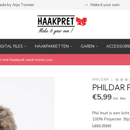
ade by Anja Toonen
Make it your own
IGITAL FILES
HAAKPAKKETTEN
GAREN
ACCESSOIR
r met Haakpret vanaf medio juni
PHILDAR
PHILDAR P
€5,99
Incl. btw
Phil Inuit is een li
100% Polyester. Bijz
Lees meer
.