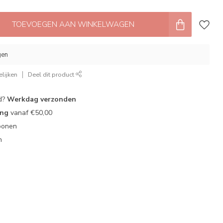
TOEVOEGEN AAN WINKELWAGEN
gen
lijken
Deel dit product
d?
Werkdag verzonden
ing
vanaf €50,00
oonen
n