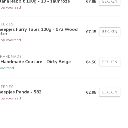
lana Rabbit 100g - 10 - zalmroze
€7,95
BEKIJKEN
t op voorraad
EEPJES
eepjes Furry Tales 100g - 972 Wood
€7,15
BEKIJKEN
tter
t op voorraad
 HANDMADE
 Handmade Couture - Dirty Beige
€4,50
BEKIJKEN
voorraad
EEPJES
heepjes Panda - 582
€2,95
BEKIJKEN
t op voorraad