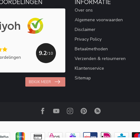
OORDELINGEN
INFORMATIE
Over ons
Algemene voorwaarden
Disclaimer
Privacy Policy
Betaalmethoden
9.2
/10
ordelingen
Verzenden & retourneren
Klantenservice
Sitemap
BEKIJK MEER