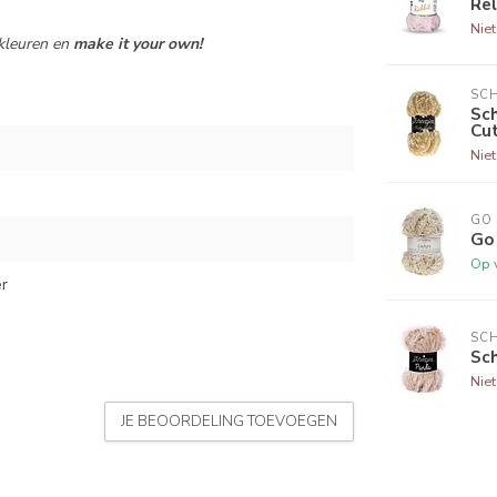
Rel
Nie
kleuren en
make it your own!
SCH
Sch
Cu
Nie
GO
Go
Op 
r
SCH
Sc
Nie
JE BEOORDELING TOEVOEGEN