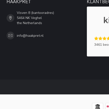
HAAKPRET
KLANTBE
Visven 8 (kantooradres)
5464 NK Veghel
the Netherlands
info@haakpret.nl
3461 beo