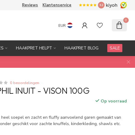
Reviews
Klantenservice
9.2
0
EUR
ES
HAAKPRET HELPT
HAAKPRET BLOG
SALE
0 beoordelingen
HIL INUIT - VISON 100G
Op voorraad
cht, heel soepel en zacht en fluffy aanvoelend garen gemaakt van
onder geschikt voor zachte knuffels, kinderkleding, shawls etc.