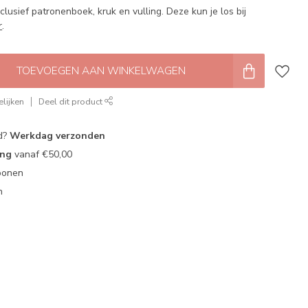
clusief patronenboek, kruk en vulling. Deze kun je los bij
r
.
TOEVOEGEN AAN WINKELWAGEN
lijken
Deel dit product
d?
Werkdag verzonden
ing
vanaf €50,00
oonen
n