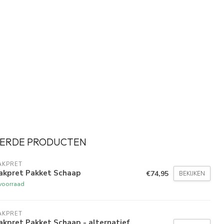
ERDE PRODUCTEN
AKPRET
akpret Pakket Schaap
€74,95
BEKIJKEN
voorraad
AKPRET
kpret Pakket Schaap - alternatief