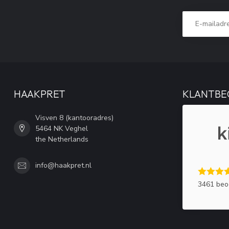
HAAKPRET
KLANTBE
Visven 8 (kantooradres)
5464 NK Veghel
the Netherlands
info@haakpret.nl
3461 beo