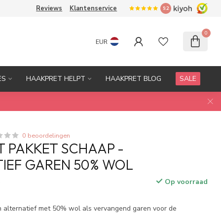
Reviews
Klantenservice
9.2
0
EUR
ES
HAAKPRET HELPT
HAAKPRET BLOG
SALE
0 beoordelingen
 PAKKET SCHAAP -
IEF GAREN 50% WOL
Op voorraad
w
n alternatief met 50% wol als vervangend garen voor de