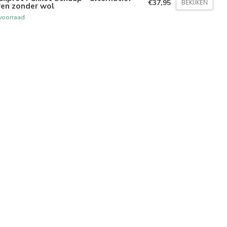
€37,95
BEKIJKEN
ren zonder wol
voorraad