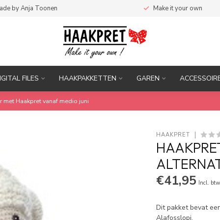
ade by Anja Toonen
Make it your own
IGITAL FILES
HAAKPAKKETTEN
GAREN
ACCESSOIR
r met Haakpret vanaf medio juni
HAAKPRET
HAAKPRET
ALTERNAT
€41,95
Incl. bt
Dit pakket bevat ee
Alafosslopi.