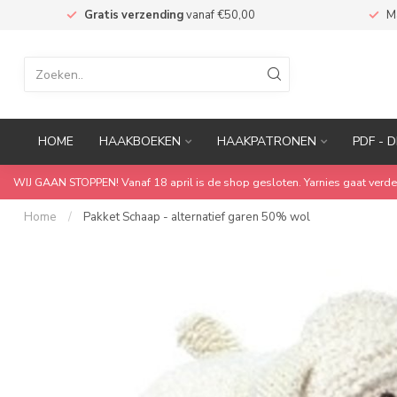
n
Gratis verzending
vanaf €50,00
M
HOME
HAAKBOEKEN
HAAKPATRONEN
PDF - D
WIJ GAAN STOPPEN! Vanaf 18 april is de shop gesloten. Yarnies gaat verde
Home
/
Pakket Schaap - alternatief garen 50% wol