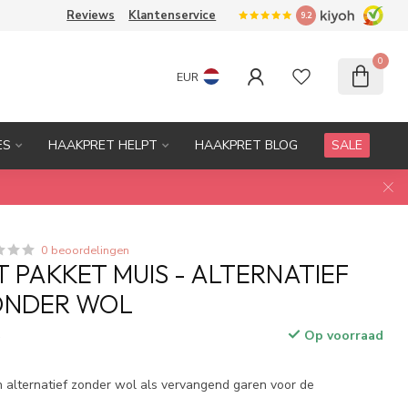
Reviews
Klantenservice
9.2
0
EUR
ES
HAAKPRET HELPT
HAAKPRET BLOG
SALE
0 beoordelingen
 PAKKET MUIS - ALTERNATIEF
ONDER WOL
Op voorraad
w
n alternatief zonder wol als vervangend garen voor de