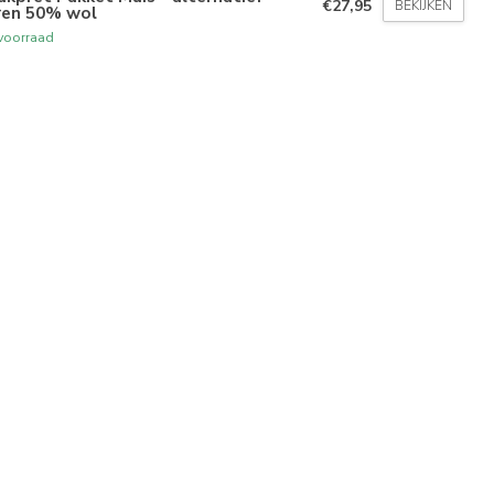
€27,95
BEKIJKEN
ren 50% wol
voorraad