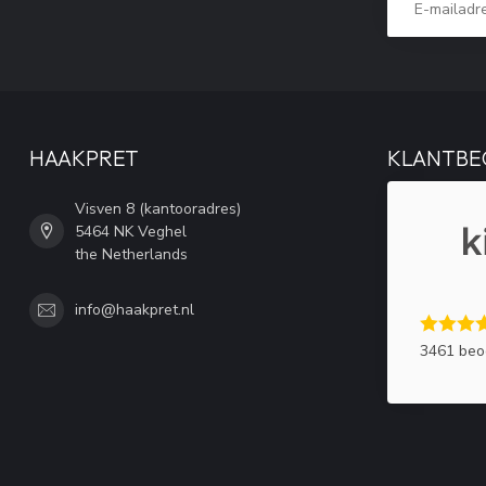
HAAKPRET
KLANTBE
Visven 8 (kantooradres)
5464 NK Veghel
the Netherlands
info@haakpret.nl
3461 beo