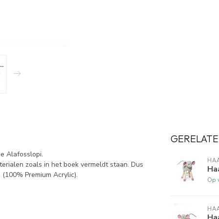
GERELATE
de Alafosslopi.
HA
terialen zoals in het boek vermeldt staan. Dus
Ha
n (100% Premium Acrylic).
Op 
HA
Haa