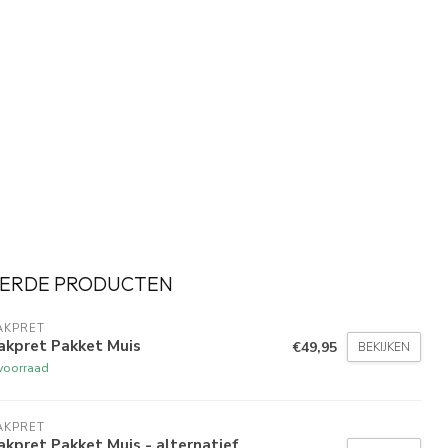
ERDE PRODUCTEN
AKPRET
akpret Pakket Muis
€49,95
BEKIJKEN
voorraad
AKPRET
kpret Pakket Muis - alternatief