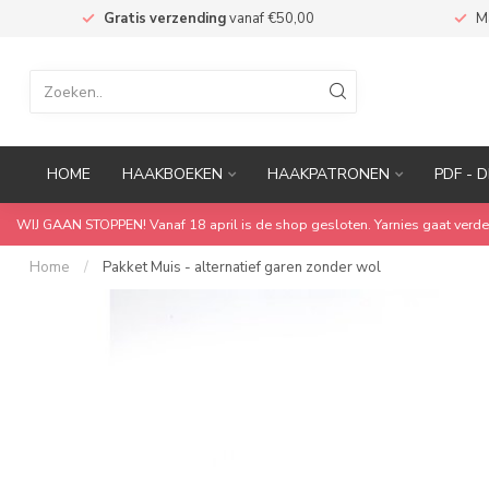
n
Gratis verzending
vanaf €50,00
M
HOME
HAAKBOEKEN
HAAKPATRONEN
PDF - D
WIJ GAAN STOPPEN! Vanaf 18 april is de shop gesloten. Yarnies gaat verde
Home
/
Pakket Muis - alternatief garen zonder wol