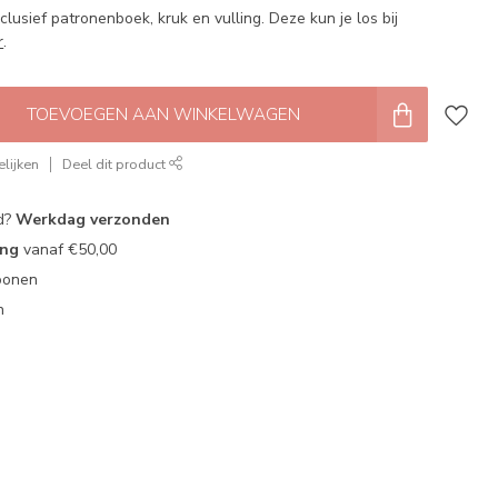
clusief patronenboek, kruk en vulling. Deze kun je los bij
r
.
TOEVOEGEN AAN WINKELWAGEN
lijken
Deel dit product
d?
Werkdag verzonden
ing
vanaf €50,00
oonen
n