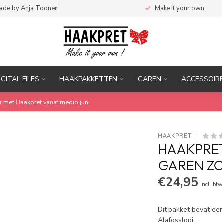
ade by Anja Toonen
Make it your own
IGITAL FILES
HAAKPAKKETTEN
GAREN
ACCESSOIR
r met Haakpret vanaf medio juni
HAAKPRET
HAAKPRET
GAREN Z
€24,95
Incl. bt
Dit pakket bevat ee
Alafosslopi.