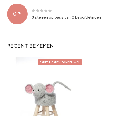
0
/
5
0
sterren op basis van
0
beoordelingen
RECENT BEKEKEN
PAKKET GAREN ZONDER WOL