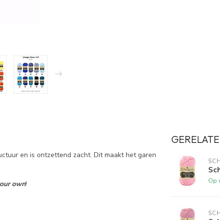
GERELATE
uctuur en is ontzettend zacht. Dit maakt het garen
SCH
Sch
Op 
your own
!
SCH