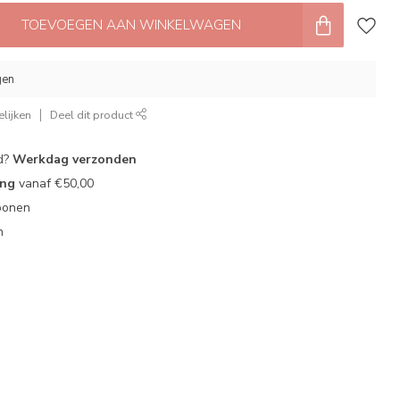
TOEVOEGEN AAN WINKELWAGEN
gen
lijken
Deel dit product
d?
Werkdag verzonden
ing
vanaf €50,00
oonen
n