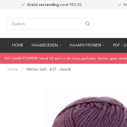
n
Gratis verzending
vanaf €50,00
M
HOME
HAAKBOEKEN
HAAKPATRONEN
PDF - D
WIJ GAAN STOPPEN! Vanaf 18 april is de shop gesloten. Yarnies gaat verde
Home
/
Merino Soft - 637 - Seurat