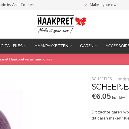
ade by Anja Toonen
Make it your own
IGITAL FILES
HAAKPAKKETTEN
GAREN
ACCESSOIR
r met Haakpret vanaf medio juni
SCHEEPJES
SCHEEPJES
€6,05
Incl. btw
Dit zachte garen wor
dit garen maken? Ki