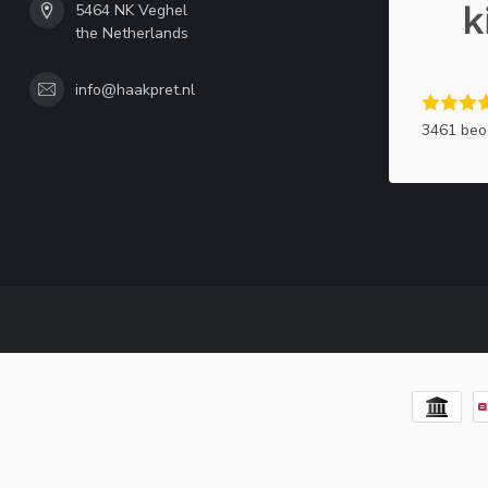
5464 NK Veghel
the Netherlands
info@haakpret.nl
3461 beo