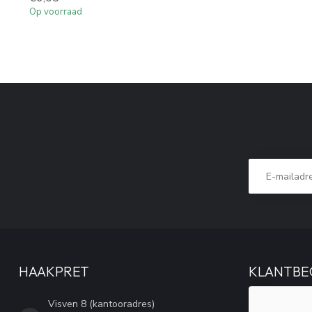
Op voorraad
HAAKPRET
KLANTBE
Visven 8 (kantooradres)