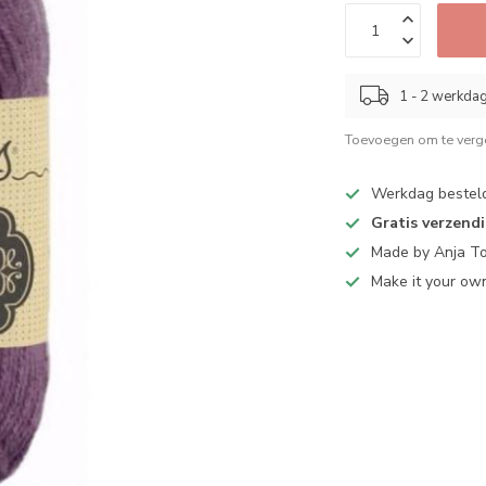
1 - 2 werkda
Toevoegen om te verge
Werkdag bestel
Gratis verzend
Made by Anja T
Make it your ow