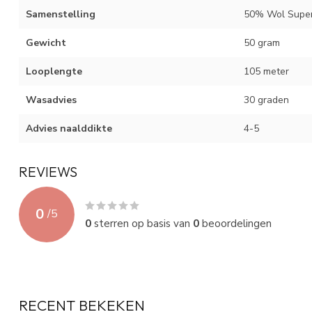
Samenstelling
50% Wol Super
Gewicht
50 gram
Looplengte
105 meter
Wasadvies
30 graden
Advies naalddikte
4-5
REVIEWS
0
/
5
0
sterren op basis van
0
beoordelingen
RECENT BEKEKEN