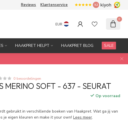
Reviews
Klantenservice
9.2
0
EUR
ES
HAAKPRET HELPT
HAAKPRET BLOG
SALE
0 beoordelingen
 MERINO SOFT - 637 - SEURAT
Op voorraad
dt gebruikt in verschillende boeken van Haakpret. Wat ga jij van
es je eigen kleuren en make it your own!
Lees meer
.