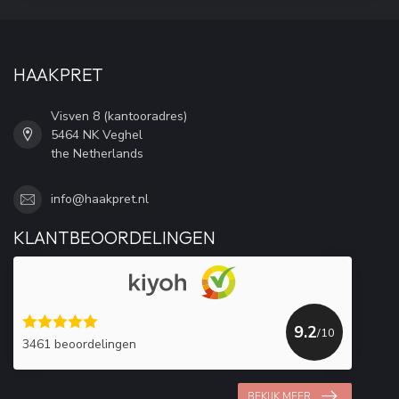
HAAKPRET
Visven 8 (kantooradres)
5464 NK Veghel
the Netherlands
info@haakpret.nl
KLANTBEOORDELINGEN
9.2
/10
3461 beoordelingen
BEKIJK MEER