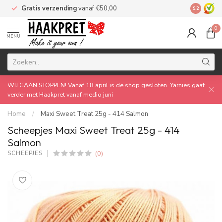
Gratis verzending
vanaf €50,00
Made by 
9.2
0
MENU
WIJ GAAN STOPPEN! Vanaf 18 april is de shop gesloten. Yarnies gaat
verder met Haakpret vanaf medio juni
Home
/
Maxi Sweet Treat 25g - 414 Salmon
Scheepjes Maxi Sweet Treat 25g - 414
Salmon
(0)
SCHEEPJES