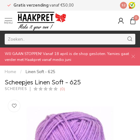
Gratis verzending
vanaf €50,00
Made by 
9.2
0
MENU
WIJ GAAN STOPPEN! Vanaf 18 april is de shop gesloten. Yarnies gaat
verder met Haakpret vanaf medio juni
Home
/
Linen Soft - 625
Scheepjes Linen Soft - 625
(0)
SCHEEPJES