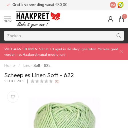
Gratis verzending
vanaf €50,00
Made by 
9.2
0
MENU
WIJ GAAN STOPPEN! Vanaf 18 april is de shop gesloten. Yarnies gaat
verder met Haakpret vanaf medio juni
Home
/
Linen Soft - 622
Scheepjes Linen Soft - 622
(0)
SCHEEPJES