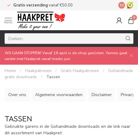
Gratis verzending
vanaf €50,00
Made by 
9.2
0
MENU
WIJ GAAN STOPPEN! Vanaf 18 april is de shop gesloten. Yarnies gaat
verder met Haakpret vanaf medio juni
Home
/
Haakpatronen
/
Gratis Haakpatronen
/
Gohandmade
gratis downloads
/
Tassen
Over ons
Algemene voorwaarden
Disclaimer
Privacy P
TASSEN
Gebruikte garens in de Gohandmade downloads en de link naar
dit assortiment van Haakpret: