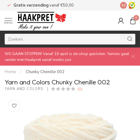
Gratis verzending
vanaf €50,00
Made by 
9.2
0
MENU
WIJ GAAN STOPPEN! Vanaf 18 april is de shop gesloten. Yarnies gaat
verder met Haakpret vanaf medio juni
Home
/
Chunky Chenille 002
Yarn and Colors Chunky Chenille 002
(0)
YARN AND COLORS 