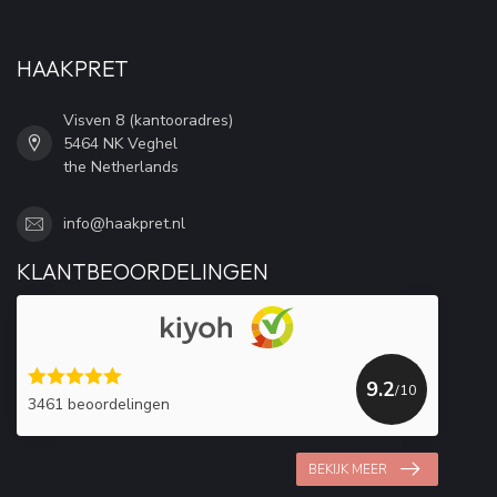
HAAKPRET
Visven 8 (kantooradres)
5464 NK Veghel
the Netherlands
info@haakpret.nl
KLANTBEOORDELINGEN
9.2
/10
3461 beoordelingen
BEKIJK MEER