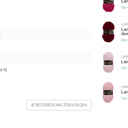
Lam
Op 
LA
Lam
do
r
Op 
LA
Lam
Op 
d 6)
LA
Lam
Op 
JE BEOORDELING TOEVOEGEN