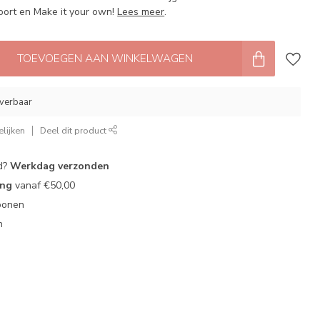
soort en Make it your own!
Lees meer
.
TOEVOEGEN AAN WINKELWAGEN
leverbaar
lijken
Deel dit product
d?
Werkdag verzonden
ing
vanaf €50,00
oonen
n