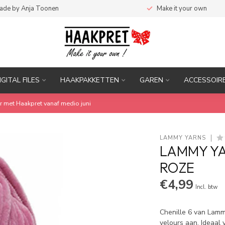
ade by Anja Toonen
Make it your own
IGITAL FILES
HAAKPAKKETTEN
GAREN
ACCESSOIR
r met Haakpret vanaf medio juni
LAMMY YARNS
LAMMY YA
ROZE
€4,99
Incl. btw
Chenille 6 van Lamm
velours aan. Ideaal 