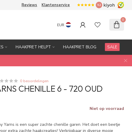
Reviews
Klantenservice
9.2
0
EUR
ES
HAAKPRET HELPT
HAAKPRET BLOG
SALE
0 beoordelingen
RNS CHENILLE 6 - 720 OUD
Niet op voorraad
y Yarns is een super zachte chenille garen. Het doet een beetje
voor extra zachte haakcreaties! Verkrijgbaar in diverse mooie