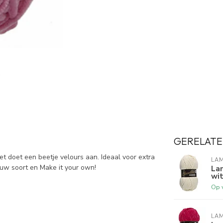
GERELATE
et doet een beetje velours aan. Ideaal voor extra
LA
jouw soort en Make it your own!
Lam
wi
Op 
LA