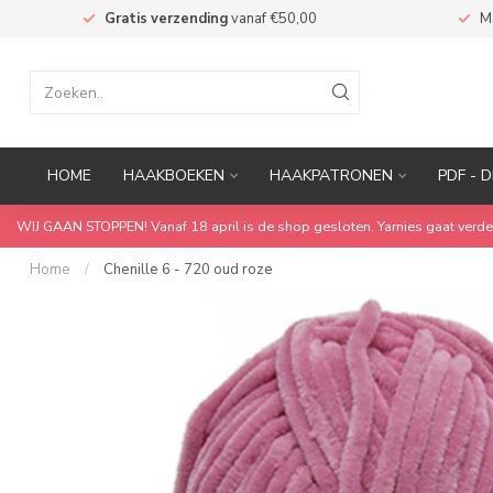
n
Gratis verzending
vanaf €50,00
M
HOME
HAAKBOEKEN
HAAKPATRONEN
PDF - D
WIJ GAAN STOPPEN! Vanaf 18 april is de shop gesloten. Yarnies gaat verde
Home
/
Chenille 6 - 720 oud roze