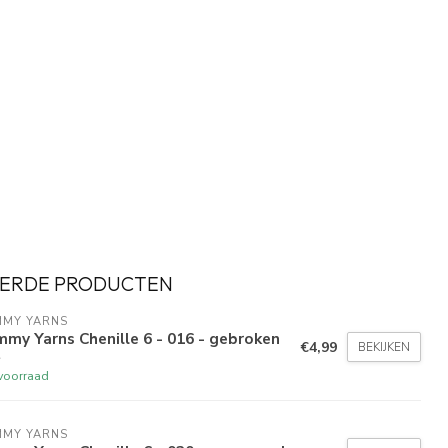
ERDE PRODUCTEN
MMY YARNS
my Yarns Chenille 6 - 016 - gebroken
€4,99
BEKIJKEN
t
voorraad
MMY YARNS