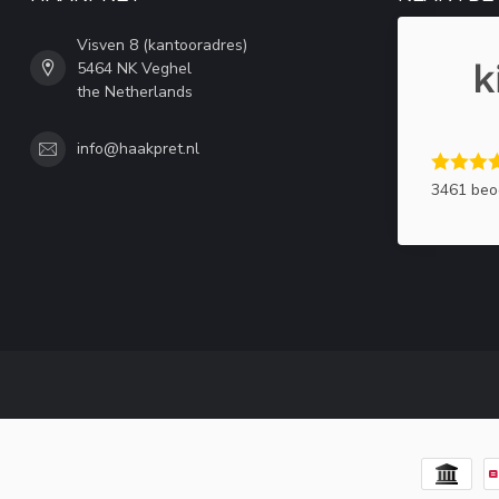
Visven 8 (kantooradres)
5464 NK Veghel
the Netherlands
info@haakpret.nl
3461 beo