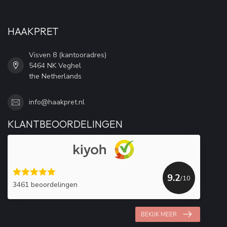
HAAKPRET
Visven 8 (kantooradres)
5464 NK Veghel
the Netherlands
info@haakpret.nl
KLANTBEOORDELINGEN
9.2
/10
3461 beoordelingen
BEKIJK MEER