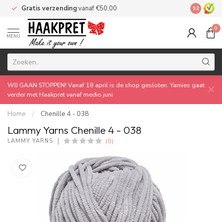
Gratis verzending
vanaf €50,00
Made by 
9.2
0
MENU
WIJ GAAN STOPPEN! Vanaf 18 april is de shop gesloten. Yarnies gaat
verder met Haakpret vanaf medio juni
Home
/
Chenille 4 - 038
Lammy Yarns Chenille 4 - 038
(0)
LAMMY YARNS