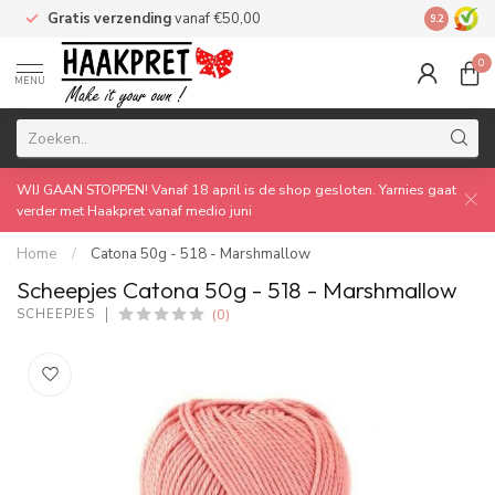
Gratis verzending
vanaf €50,00
Made by 
9.2
0
MENU
WIJ GAAN STOPPEN! Vanaf 18 april is de shop gesloten. Yarnies gaat
verder met Haakpret vanaf medio juni
Home
/
Catona 50g - 518 - Marshmallow
Scheepjes Catona 50g - 518 - Marshmallow
(0)
SCHEEPJES