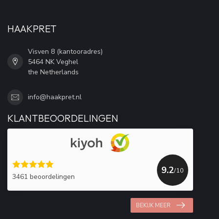
HAAKPRET
Visven 8 (kantooradres)
5464 NK Veghel
the Netherlands
info@haakpret.nl
KLANTBEOORDELINGEN
9.2
/10
3461 beoordelingen
BEKIJK MEER