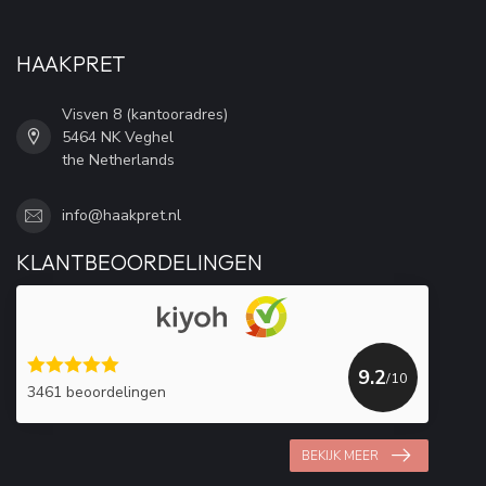
HAAKPRET
Visven 8 (kantooradres)
5464 NK Veghel
the Netherlands
info@haakpret.nl
KLANTBEOORDELINGEN
9.2
/10
3461 beoordelingen
BEKIJK MEER