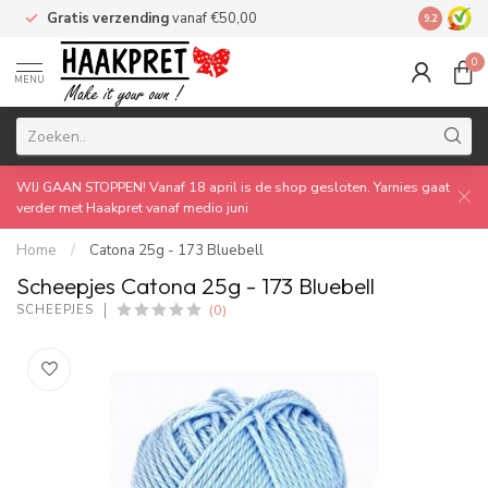
Gratis verzending
vanaf €50,00
Made by 
9.2
0
MENU
WIJ GAAN STOPPEN! Vanaf 18 april is de shop gesloten. Yarnies gaat
verder met Haakpret vanaf medio juni
Home
/
Catona 25g - 173 Bluebell
Scheepjes Catona 25g - 173 Bluebell
(0)
SCHEEPJES