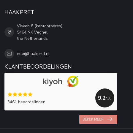
HAAKPRET
Visven 8 (kantooradres)
5464 NK Veghel
the Netherlands
info@haakpret.nl
KLANTBEOORDELINGEN
9.2
/10
3461 beoordelingen
BEKIJK MEER