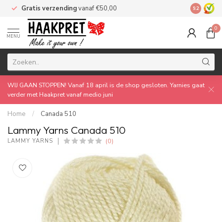
Gratis verzending
vanaf €50,00
Made by 
9.2
0
MENU
WIJ GAAN STOPPEN! Vanaf 18 april is de shop gesloten. Yarnies gaat
verder met Haakpret vanaf medio juni
Home
/
Canada 510
Lammy Yarns Canada 510
(0)
LAMMY YARNS