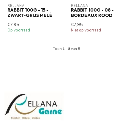
RELLANA
RELLANA
RABBIT 100G - 15 -
RABBIT 100G - 08 -
ZWART-GRIJS MELÉ
BORDEAUX ROOD
€7,95
€7,95
Op voorraad
Niet op voorraad
Toon
1
-
8
van 8