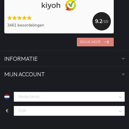
9.2
/10
3461 beoordelingen
BEKIJK MEER
INFORMATIE
MIJN ACCOUNT
€