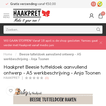
Gratis verzending
vanaf €50,00
Made by 
9.2
0
MENU
WIJ GAAN STOPPEN! Vanaf 18 april is de shop gesloten. Yarnies gaat
verder met Haakpret vanaf medio juni
Home
/
Beesie tutteldoek aanvullend ontwerp - A5
werkbeschrijving - Anja Toonen
Haakpret Beesie tutteldoek aanvullend
ontwerp - A5 werkbeschrijving - Anja Toonen
(0)
HAAKPRET