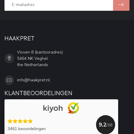
HAAKPRET
Visven 8 (kantooradres)
5464 NK Veghel
the Netherlands
info@haakpret.nl
KLANTBEOORDELINGEN
9.2
/10
3461 beoordelingen