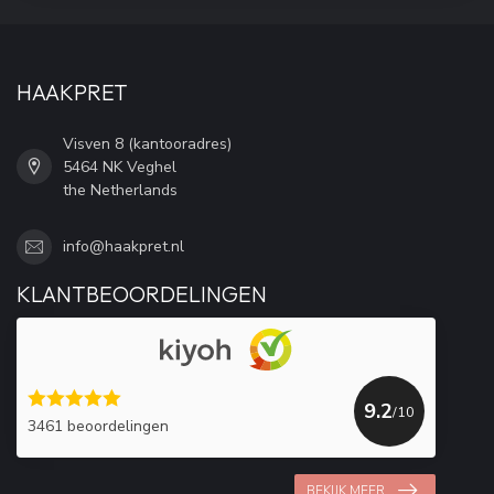
HAAKPRET
Visven 8 (kantooradres)
5464 NK Veghel
the Netherlands
info@haakpret.nl
KLANTBEOORDELINGEN
9.2
/10
3461 beoordelingen
BEKIJK MEER