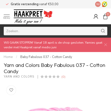
Gratis verzending
vanaf €50,00
Made by 
9.2
0
MENU
WIJ GAAN STOPPEN! Vanaf 18 april is de shop gesloten. Yarnies gaat
verder met Haakpret vanaf medio juni
Home
/
Baby Fabulous 037 - Cotton Candy
Yarn and Colors Baby Fabulous 037 - Cotton
Candy
(0)
YARN AND COLORS 